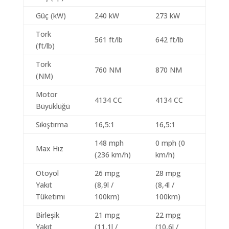
Güç (kW)
240 kW
273 kW
Tork
561 ft/lb
642 ft/lb
(ft/lb)
Tork
760 NM
870 NM
(NM)
Motor
4134 CC
4134 CC
Büyüklüğü
Sıkıştırma
16,5:1
16,5:1
148 mph
0 mph (0
Max Hız
(236 km/h)
km/h)
Otoyol
26 mpg
28 mpg
Yakıt
(8,9l /
(8,4l /
Tüketimi
100km)
100km)
Birleşik
21 mpg
22 mpg
Yakıt
(11,1l /
(10,6l /