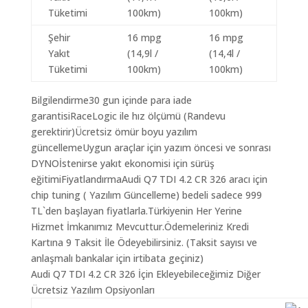
Tüketimi
100km)
100km)
Şehir
16 mpg
16 mpg
Yakıt
(14,9l /
(14,4l /
Tüketimi
100km)
100km)
Bilgilendirme30 gun içinde para iade
garantisiRaceLogic ile hız ölçümü (Randevu
gerektirir)Ücretsiz ömür boyu yazılım
güncellemeUygun araçlar için yazım öncesi ve sonrası
DYNOİstenirse yakıt ekonomisi için sürüş
eğitimiFiyatlandırmaAudi Q7 TDI 4.2 CR 326 aracı için
chip tuning ( Yazılım Güncelleme) bedeli sadece 999
TL`den başlayan fiyatlarla.Türkiyenin Her Yerine
Hizmet İmkanımız Mevcuttur.Ödemeleriniz Kredi
Kartına 9 Taksit İle Ödeyebilirsiniz. (Taksit sayısı ve
anlaşmalı bankalar için irtibata geçiniz)
Audi Q7 TDI 4.2 CR 326 İçin Ekleyebileceğimiz Diğer
Ücretsiz Yazılım Opsiyonları