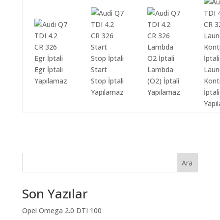
Egr İptali
Start
Lambda
Laun
Yapılamaz
Stop İptali
(O2) İptali
Kont
Yapılamaz
Yapılamaz
İptali
Yapı
Ara
Son Yazılar
Opel Omega 2.0 DTI 100