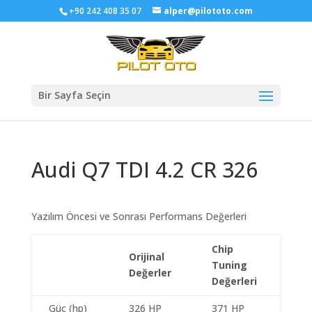
+90 242 408 35 07
alper@pilototo.com
Bir Sayfa Seçin
Audi Q7 TDI 4.2 CR 326
Yazılım Öncesi ve Sonrası Performans Değerleri
Chip
Orijinal
Tuning
Değerler
Değerleri
Güç (hp)
326 HP
371 HP