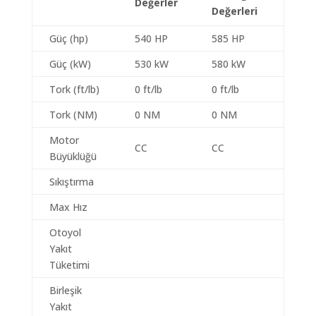
Değerler
Değerleri
Güç (hp)
540 HP
585 HP
Güç (kW)
530 kW
580 kW
Tork (ft/lb)
0 ft/lb
0 ft/lb
Tork (NM)
0 NM
0 NM
Motor
CC
CC
Büyüklüğü
Sıkıştırma
Max Hız
Otoyol
Yakıt
Tüketimi
Birleşik
Yakıt