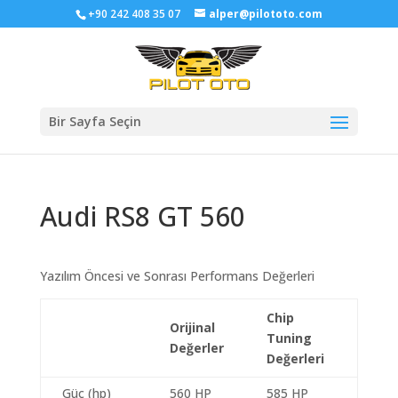
+90 242 408 35 07
alper@pilototo.com
Bir Sayfa Seçin
Audi RS8 GT 560
Yazılım Öncesi ve Sonrası Performans Değerleri
Chip
Orijinal
Tuning
Değerler
Değerleri
Güç (hp)
560 HP
585 HP