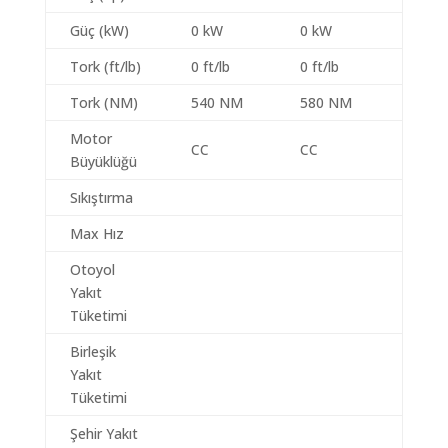
Güç (kW)
0 kW
0 kW
Tork (ft/lb)
0 ft/lb
0 ft/lb
Tork (NM)
540 NM
580 NM
Motor
CC
CC
Büyüklüğü
Sıkıştırma
Max Hız
Otoyol
Yakıt
Tüketimi
Birleşik
Yakıt
Tüketimi
Şehir Yakıt