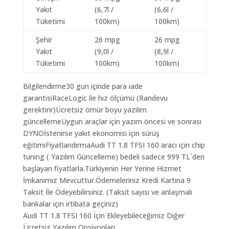
Yakıt
(6,7l /
(6,6l /
Tüketimi
100km)
100km)
Şehir
26 mpg
26 mpg
Yakıt
(9,0l /
(8,9l /
Tüketimi
100km)
100km)
Bilgilendirme30 gun içinde para iade
garantisiRaceLogic ile hız ölçümü (Randevu
gerektirir)Ücretsiz ömür boyu yazılım
güncellemeUygun araçlar için yazım öncesi ve sonrası
DYNOİstenirse yakıt ekonomisi için sürüş
eğitimiFiyatlandırmaAudi TT 1.8 TFSI 160 aracı için chip
tuning ( Yazılım Güncelleme) bedeli sadece 999 TL`den
başlayan fiyatlarla.Türkiyenin Her Yerine Hizmet
İmkanımız Mevcuttur.Ödemeleriniz Kredi Kartına 9
Taksit İle Ödeyebilirsiniz. (Taksit sayısı ve anlaşmalı
bankalar için irtibata geçiniz)
Audi TT 1.8 TFSI 160 İçin Ekleyebileceğimiz Diğer
Ücretsiz Yazılım Opsiyonları