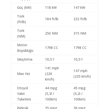
Güç (kW)
118 kW
147 kW
Tork
184 ft/lb
232 ft/lb
(ft/lb)
Tork
250 NM
315 NM
(NM)
Motor
1798 CC
1798 CC
Büyüklüğü
Sıkıştırma
10,5:1
10,5:1
141 mph
147 mph
Max Hız
(226
(235 km/h)
km/h)
Otoyol
44 mpg
45 mpg
Yakıt
(5,3l /
(5,2l /
Tüketimi
100km)
100km)
Birleşik
35 mpg
36 mpg