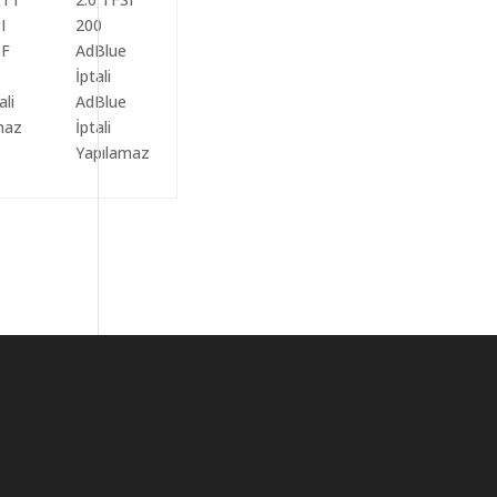
ali
AdBlue
maz
İptali
Yapılamaz