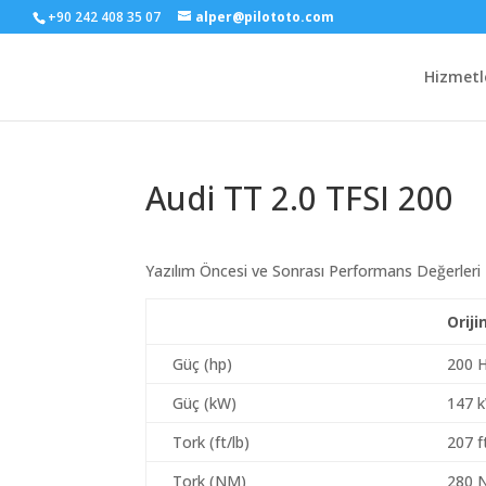
+90 242 408 35 07
alper@pilototo.com
Hizmetl
Audi TT 2.0 TFSI 200
Yazılım Öncesi ve Sonrası Performans Değerleri
Oriji
Güç (hp)
200 
Güç (kW)
147 
Tork (ft/lb)
207 f
Tork (NM)
280 