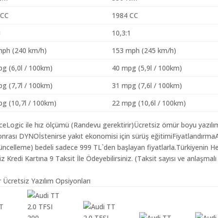
 CC
1984 CC
1
10,3:1
mph (240 km/h)
153 mph (245 km/h)
g (6,0l / 100km)
40 mpg (5,9l / 100km)
g (7,7l / 100km)
31 mpg (7,6l / 100km)
g (10,7l / 100km)
22 mpg (10,6l / 100km)
aceLogic ile hız ölçümü (Randevu gerektirir)Ücretsiz ömür boyu yazılı
nrası DYNOİstenirse yakıt ekonomisi için sürüş eğitimiFiyatlandırma
 Güncelleme) bedeli sadece 999 TL`den başlayan fiyatlarla.Türkiyenin H
redi Kartına 9 Taksit İle Ödeyebilirsiniz. (Taksit sayısı ve anlaşmalı
r Ücretsiz Yazılım Opsiyonları