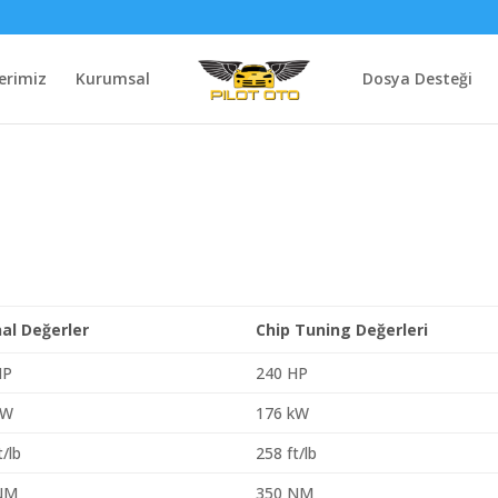
erimiz
Kurumsal
Dosya Desteği
nal Değerler
Chip Tuning Değerleri
HP
240 HP
kW
176 kW
t/lb
258 ft/lb
NM
350 NM