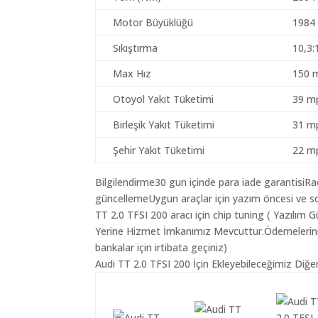
Motor Büyüklüğü
1984
Sıkıştırma
10,3:
Max Hız
150 
Otoyol Yakıt Tüketimi
39 mp
Birleşik Yakıt Tüketimi
31 mp
Şehir Yakıt Tüketimi
22 mp
Bilgilendirme30 gun içinde para iade garantisiR
güncellemeUygun araçlar için yazım öncesi ve so
TT 2.0 TFSI 200 aracı için chip tuning ( Yazılım
Yerine Hizmet İmkanımız Mevcuttur.Ödemeleriniz K
bankalar için irtibata geçiniz)
Audi TT 2.0 TFSI 200 İçin Ekleyebileceğimiz Diğe