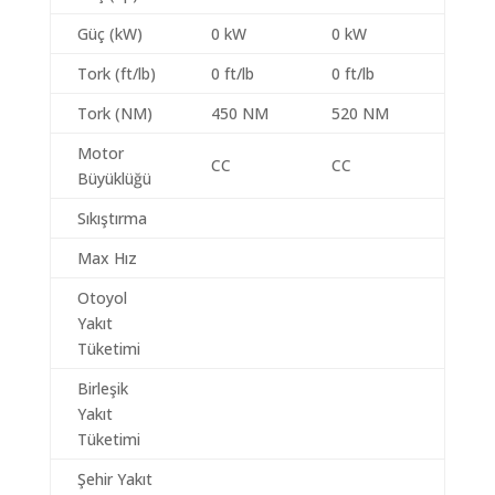
Güç (kW)
0 kW
0 kW
Tork (ft/lb)
0 ft/lb
0 ft/lb
Tork (NM)
450 NM
520 NM
Motor
CC
CC
Büyüklüğü
Sıkıştırma
Max Hız
Otoyol
Yakıt
Tüketimi
Birleşik
Yakıt
Tüketimi
Şehir Yakıt