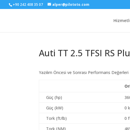
+90 242 408 35 07
alper@pilototo.com
Hizmetl
Auti TT 2.5 TFSI RS Pl
Yazılım Öncesi ve Sonrası Performans Değerleri
Or
Güç (hp)
36
Güç (kW)
0 
Tork (ft/lb)
0 f
Tork (NM)
46