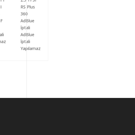
ali
AdBlue
maz
İptali
Yapılamaz