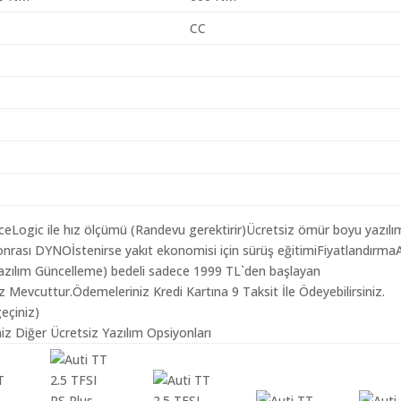
CC
aceLogic ile hız ölçümü (Randevu gerektirir)Ücretsiz ömür boyu yazılı
nrası DYNOİstenirse yakıt ekonomisi için sürüş eğitimiFiyatlandırma
 Yazılım Güncelleme) bedeli sadece 1999 TL`den başlayan
z Mevcuttur.Ödemeleriniz Kredi Kartına 9 Taksit İle Ödeyebilirsiniz.
geçiniz)
iz Diğer Ücretsiz Yazılım Opsiyonları