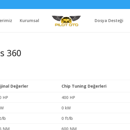
erimiz
Kurumsal
Dosya Desteği
us 360
ijinal Değerler
Chip Tuning Değerleri
0 HP
400 HP
kW
0 kW
t/lb
0 ft/lb
5 NM
600 NM