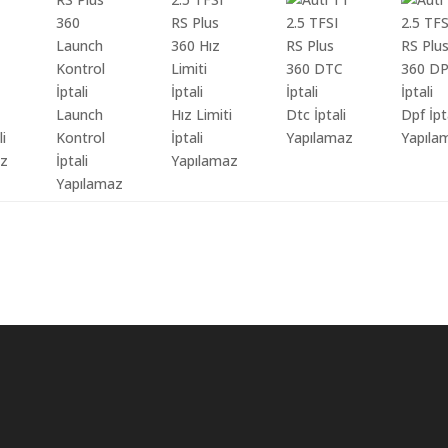
Launch
Hız Limiti
Dtc İptali
Dpf İpt
li
Kontrol
İptali
Yapılamaz
Yapıla
az
İptali
Yapılamaz
Yapılamaz