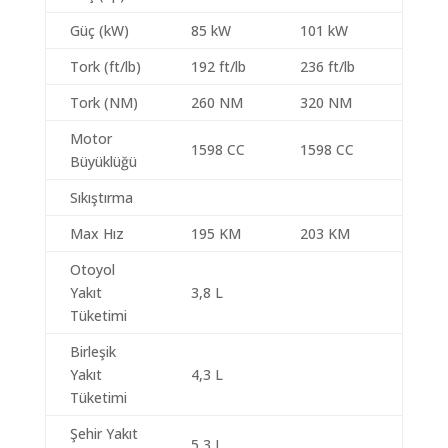
Güç (kW)
85 kW
101 kW
Tork (ft/lb)
192 ft/lb
236 ft/lb
Tork (NM)
260 NM
320 NM
Motor
1598 CC
1598 CC
Büyüklüğü
Sıkıştırma
Max Hız
195 KM
203 KM
Otoyol
Yakıt
3,8 L
Tüketimi
Birleşik
Yakıt
4,3 L
Tüketimi
Şehir Yakıt
5,3 L