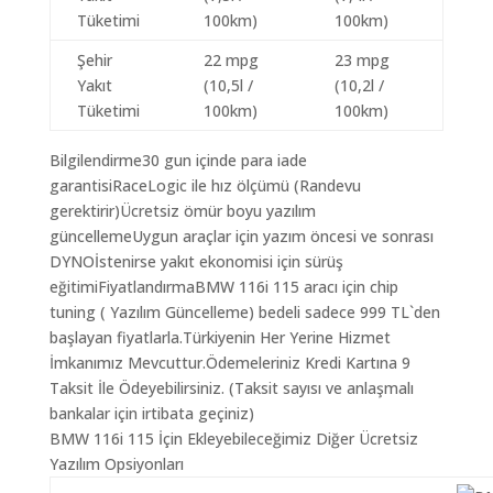
Tüketimi
100km)
100km)
Şehir
22 mpg
23 mpg
Yakıt
(10,5l /
(10,2l /
Tüketimi
100km)
100km)
Bilgilendirme30 gun içinde para iade
garantisiRaceLogic ile hız ölçümü (Randevu
gerektirir)Ücretsiz ömür boyu yazılım
güncellemeUygun araçlar için yazım öncesi ve sonrası
DYNOİstenirse yakıt ekonomisi için sürüş
eğitimiFiyatlandırmaBMW 116i 115 aracı için chip
tuning ( Yazılım Güncelleme) bedeli sadece 999 TL`den
başlayan fiyatlarla.Türkiyenin Her Yerine Hizmet
İmkanımız Mevcuttur.Ödemeleriniz Kredi Kartına 9
Taksit İle Ödeyebilirsiniz. (Taksit sayısı ve anlaşmalı
bankalar için irtibata geçiniz)
BMW 116i 115 İçin Ekleyebileceğimiz Diğer Ücretsiz
Yazılım Opsiyonları