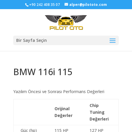
+90 242 408 35 07
alper@pilototo.com
Bir Sayfa Seçin
BMW 116i 115
Yazılım Öncesi ve Sonrası Performans Değerleri
Chip
Orijinal
Tuning
Değerler
Değerleri
Güç (hp)
115 HP
127 HP