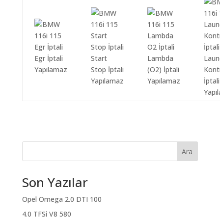
Egr İptali
Start
Lambda
Laun
Yapılamaz
Stop İptali
(O2) İptali
Kont
Yapılamaz
Yapılamaz
İptali
Yapı
Ara
Son Yazılar
Opel Omega 2.0 DTI 100
4.0 TFSi V8 580