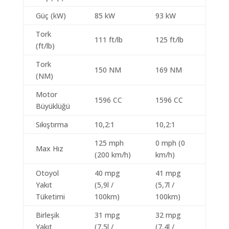
Güç (kW)
85 kW
93 kW
Tork
111 ft/lb
125 ft/lb
(ft/lb)
Tork
150 NM
169 NM
(NM)
Motor
1596 CC
1596 CC
Büyüklüğü
Sıkıştırma
10,2:1
10,2:1
125 mph
0 mph (0
Max Hız
(200 km/h)
km/h)
Otoyol
40 mpg
41 mpg
Yakıt
(5,9l /
(5,7l /
Tüketimi
100km)
100km)
Birleşik
31 mpg
32 mpg
Yakıt
(7,5l /
(7,4l /