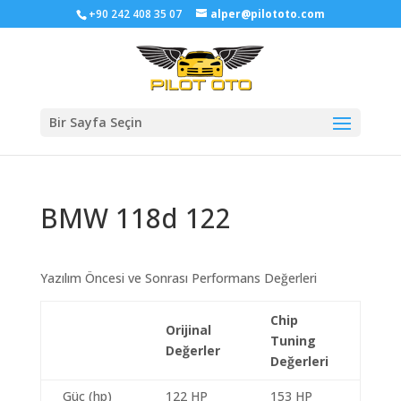
+90 242 408 35 07
alper@pilototo.com
Bir Sayfa Seçin
BMW 118d 122
Yazılım Öncesi ve Sonrası Performans Değerleri
Chip
Orijinal
Tuning
Değerler
Değerleri
Güç (hp)
122 HP
153 HP