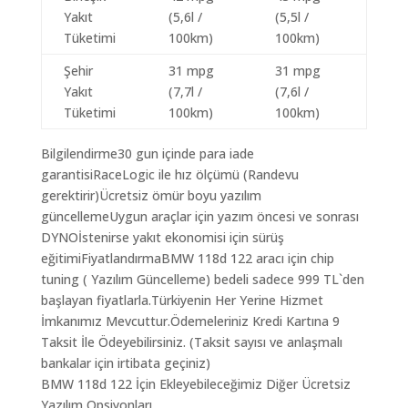
Yakıt
(5,6l /
(5,5l /
Tüketimi
100km)
100km)
Şehir
31 mpg
31 mpg
Yakıt
(7,7l /
(7,6l /
Tüketimi
100km)
100km)
Bilgilendirme30 gun içinde para iade
garantisiRaceLogic ile hız ölçümü (Randevu
gerektirir)Ücretsiz ömür boyu yazılım
güncellemeUygun araçlar için yazım öncesi ve sonrası
DYNOİstenirse yakıt ekonomisi için sürüş
eğitimiFiyatlandırmaBMW 118d 122 aracı için chip
tuning ( Yazılım Güncelleme) bedeli sadece 999 TL`den
başlayan fiyatlarla.Türkiyenin Her Yerine Hizmet
İmkanımız Mevcuttur.Ödemeleriniz Kredi Kartına 9
Taksit İle Ödeyebilirsiniz. (Taksit sayısı ve anlaşmalı
bankalar için irtibata geçiniz)
BMW 118d 122 İçin Ekleyebileceğimiz Diğer Ücretsiz
Yazılım Opsiyonları