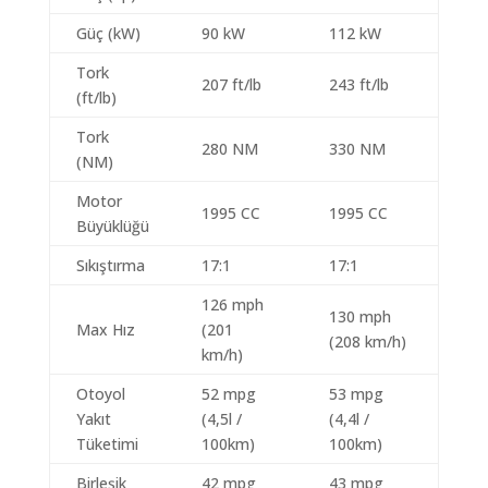
Güç (kW)
90 kW
112 kW
Tork
207 ft/lb
243 ft/lb
(ft/lb)
Tork
280 NM
330 NM
(NM)
Motor
1995 CC
1995 CC
Büyüklüğü
Sıkıştırma
17:1
17:1
126 mph
130 mph
Max Hız
(201
(208 km/h)
km/h)
Otoyol
52 mpg
53 mpg
Yakıt
(4,5l /
(4,4l /
Tüketimi
100km)
100km)
Birleşik
42 mpg
43 mpg