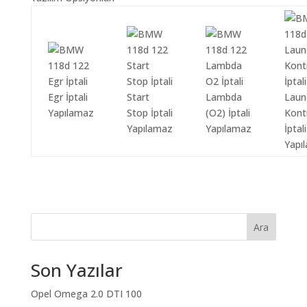
Egr İptali
Start
Lambda
Laun
Yapılamaz
Stop İptali
(O2) İptali
Kont
Yapılamaz
Yapılamaz
İptali
Yapı
Ara
Son Yazılar
Opel Omega 2.0 DTI 100