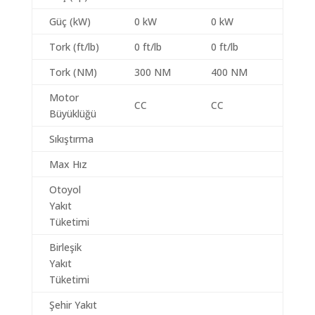
Güç (kW)
0 kW
0 kW
Tork (ft/lb)
0 ft/lb
0 ft/lb
Tork (NM)
300 NM
400 NM
Motor
CC
CC
Büyüklüğü
Sıkıştırma
Max Hız
Otoyol
Yakıt
Tüketimi
Birleşik
Yakıt
Tüketimi
Şehir Yakıt