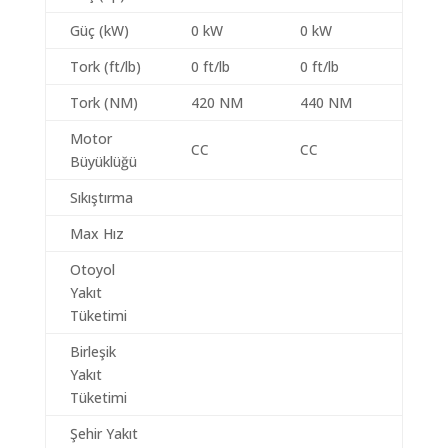
Güç (kW)
0 kW
0 kW
Tork (ft/lb)
0 ft/lb
0 ft/lb
Tork (NM)
420 NM
440 NM
Motor
CC
CC
Büyüklüğü
Sıkıştırma
Max Hız
Otoyol
Yakıt
Tüketimi
Birleşik
Yakıt
Tüketimi
Şehir Yakıt