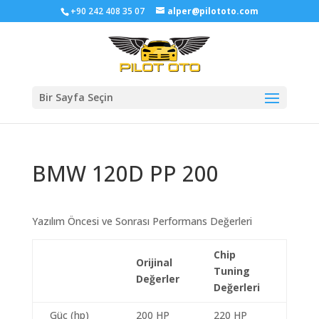
+90 242 408 35 07
alper@pilototo.com
Bir Sayfa Seçin
BMW 120D PP 200
Yazılım Öncesi ve Sonrası Performans Değerleri
Chip
Orijinal
Tuning
Değerler
Değerleri
Güç (hp)
200 HP
220 HP