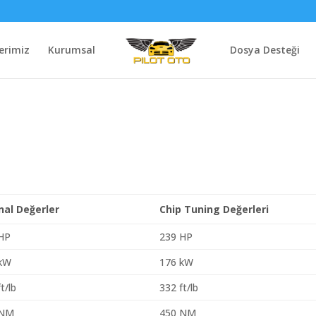
erimiz
Kurumsal
Dosya Desteği
inal Değerler
Chip Tuning Değerleri
HP
239 HP
 kW
176 kW
t/lb
332 ft/lb
 NM
450 NM