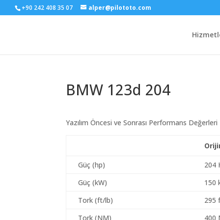
+90 242 408 35 07
alper@pilototo.com
Hizmetl
BMW 123d 204
Yazılım Öncesi ve Sonrası Performans Değerleri
Orij
Güç (hp)
204 
Güç (kW)
150
Tork (ft/lb)
295 f
Tork (NM)
400