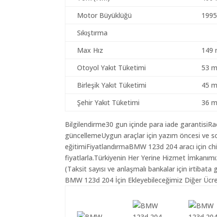
Motor Büyüklüğü
1995
Sıkıştırma
Max Hız
149 
Otoyol Yakıt Tüketimi
53 m
Birleşik Yakıt Tüketimi
45 m
Şehir Yakıt Tüketimi
36 m
Bilgilendirme30 gun içinde para iade garantisiR
güncellemeUygun araçlar için yazım öncesi ve so
eğitimiFiyatlandırmaBMW 123d 204 aracı için ch
fiyatlarla.Türkiyenin Her Yerine Hizmet İmkanımı
(Taksit sayısı ve anlaşmalı bankalar için irtibata 
BMW 123d 204 İçin Ekleyebileceğimiz Diğer Ücret