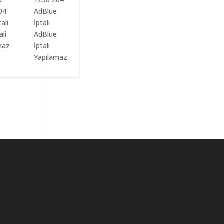
ali
AdBlue
maz
İptali
Yapılamaz