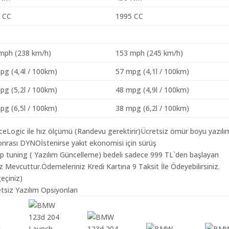
 CC
1995 CC
mph (238 km/h)
153 mph (245 km/h)
pg (4,4l / 100km)
57 mpg (4,1l / 100km)
pg (5,2l / 100km)
48 mpg (4,9l / 100km)
pg (6,5l / 100km)
38 mpg (6,2l / 100km)
aceLogic ile hız ölçümü (Randevu gerektirir)Ücretsiz ömür boyu yazılı
nrası DYNOİstenirse yakıt ekonomisi için sürüş
ip tuning ( Yazılım Güncelleme) bedeli sadece 999 TL`den başlayan
z Mevcuttur.Ödemeleriniz Kredi Kartına 9 Taksit İle Ödeyebilirsiniz.
geçiniz)
siz Yazılım Opsiyonları