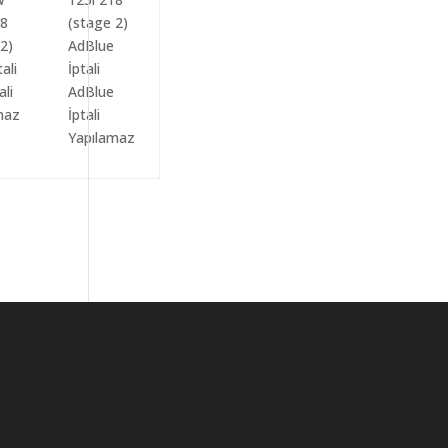
ali
AdBlue
maz
İptali
Yapılamaz