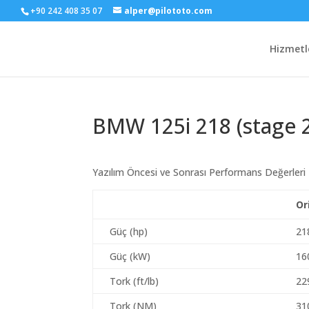
+90 242 408 35 07
alper@pilototo.com
Hizmetl
BMW 125i 218 (stage 
Yazılım Öncesi ve Sonrası Performans Değerleri
Or
Güç (hp)
21
Güç (kW)
16
Tork (ft/lb)
229
Tork (NM)
31