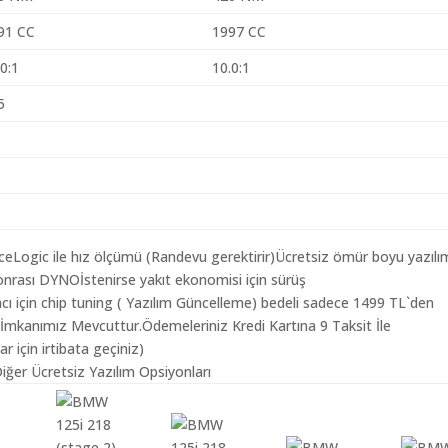
91 CC
1997 CC
.0:1
10.0:1
5
aceLogic ile hız ölçümü (Randevu gerektirir)Ücretsiz ömür boyu yazılı
nrası DYNOİstenirse yakıt ekonomisi için sürüş
ı için chip tuning ( Yazılım Güncelleme) bedeli sadece 1499 TL`den
 İmkanımız Mevcuttur.Ödemeleriniz Kredi Kartına 9 Taksit İle
r için irtibata geçiniz)
iğer Ücretsiz Yazılım Opsiyonları