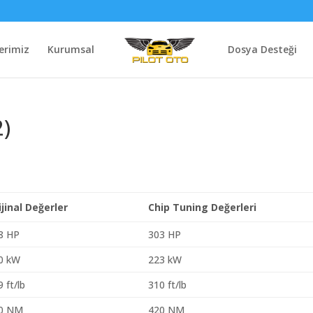
erimiz
Kurumsal
Dosya Desteği
2)
ijinal Değerler
Chip Tuning Değerleri
8 HP
303 HP
0 kW
223 kW
 ft/lb
310 ft/lb
0 NM
420 NM