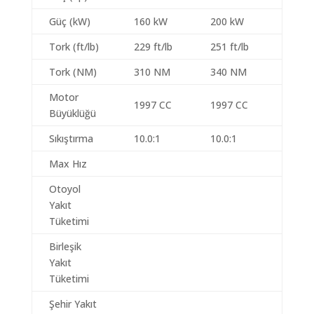
Güç (kW)
160 kW
200 kW
Tork (ft/lb)
229 ft/lb
251 ft/lb
Tork (NM)
310 NM
340 NM
Motor
1997 CC
1997 CC
Büyüklüğü
Sıkıştırma
10.0:1
10.0:1
Max Hız
Otoyol
Yakıt
Tüketimi
Birleşik
Yakıt
Tüketimi
Şehir Yakıt