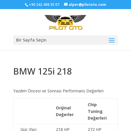
+90 242 408 35 07
alper@pilototo.com
Bir Sayfa Seçin
BMW 125i 218
Yazılım Öncesi ve Sonrası Performans Değerleri
Chip
Orijinal
Tuning
Değerler
Değerleri
Güç (hp)
218 HP
272 HP