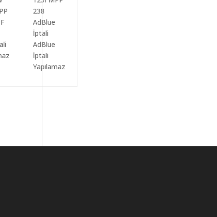
ali
AdBlue
maz
İptali
Yapılamaz