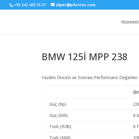
+90 242 408 35 07
alper@pilototo.com
Hizmetl
BMW 125İ MPP 238
Yazılım Öncesi ve Sonrası Performans Değerleri
Or
Güç (hp)
23
Güç (kW)
0 
Tork (ft/lb)
0 f
Tork (NM)
33