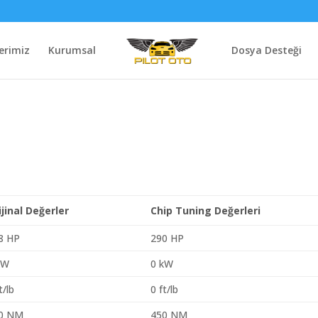
erimiz
Kurumsal
Dosya Desteği
ijinal Değerler
Chip Tuning Değerleri
8 HP
290 HP
kW
0 kW
t/lb
0 ft/lb
0 NM
450 NM