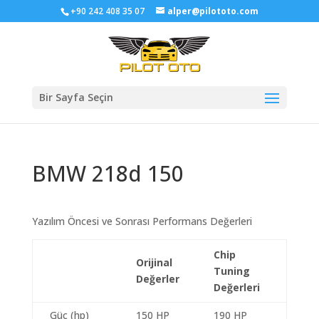
+90 242 408 35 07
alper@pilototo.com
Bir Sayfa Seçin
BMW 218d 150
Yazılım Öncesi ve Sonrası Performans Değerleri
Chip
Orijinal
Tuning
Değerler
Değerleri
Güç (hp)
150 HP
190 HP