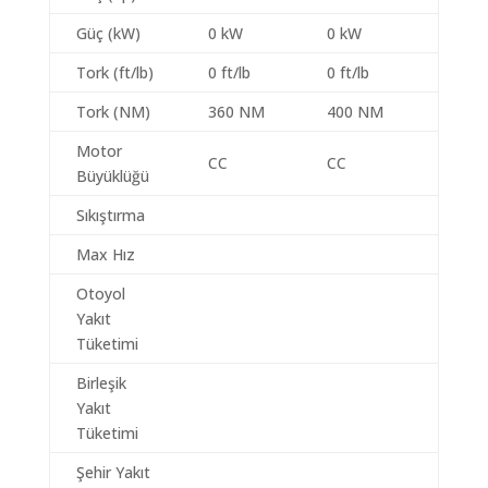
Güç (kW)
0 kW
0 kW
Tork (ft/lb)
0 ft/lb
0 ft/lb
Tork (NM)
360 NM
400 NM
Motor
CC
CC
Büyüklüğü
Sıkıştırma
Max Hız
Otoyol
Yakıt
Tüketimi
Birleşik
Yakıt
Tüketimi
Şehir Yakıt