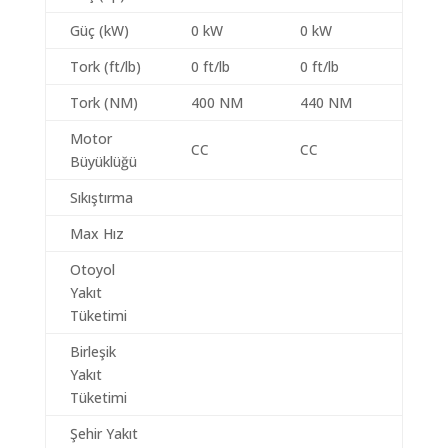
Güç (kW)
0 kW
0 kW
Tork (ft/lb)
0 ft/lb
0 ft/lb
Tork (NM)
400 NM
440 NM
Motor
CC
CC
Büyüklüğü
Sıkıştırma
Max Hız
Otoyol
Yakıt
Tüketimi
Birleşik
Yakıt
Tüketimi
Şehir Yakıt