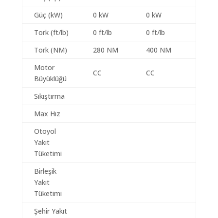
Güç (kW)
0 kW
0 kW
Tork (ft/lb)
0 ft/lb
0 ft/lb
Tork (NM)
280 NM
400 NM
Motor
CC
CC
Büyüklüğü
Sıkıştırma
Max Hız
Otoyol
Yakıt
Tüketimi
Birleşik
Yakıt
Tüketimi
Şehir Yakıt