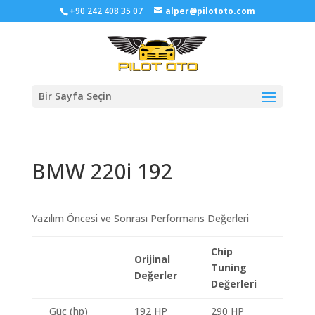
+90 242 408 35 07
alper@pilototo.com
Bir Sayfa Seçin
BMW 220i 192
Yazılım Öncesi ve Sonrası Performans Değerleri
Chip
Orijinal
Tuning
Değerler
Değerleri
Güç (hp)
192 HP
290 HP