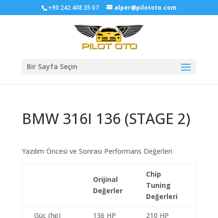
+90 242 408 35 07
alper@pilototo.com
Bir Sayfa Seçin
BMW 316I 136 (STAGE 2)
Yazılım Öncesi ve Sonrası Performans Değerleri
Chip
Orijinal
Tuning
Değerler
Değerleri
Güç (hp)
136 HP
210 HP