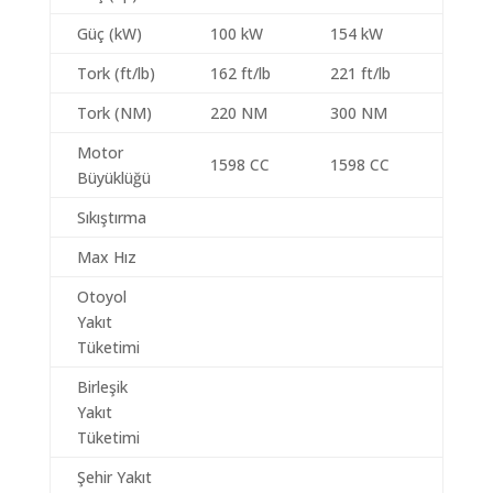
Güç (kW)
100 kW
154 kW
Tork (ft/lb)
162 ft/lb
221 ft/lb
Tork (NM)
220 NM
300 NM
Motor
1598 CC
1598 CC
Büyüklüğü
Sıkıştırma
Max Hız
Otoyol
Yakıt
Tüketimi
Birleşik
Yakıt
Tüketimi
Şehir Yakıt