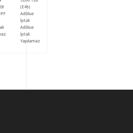
ali
AdBlue
maz
İptali
Yapılamaz