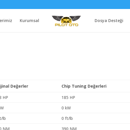
erimiz
Kurumsal
Dosya Desteği
ijinal Değerler
Chip Tuning Değerleri
8 HP
185 HP
kW
0 kW
t/lb
0 ft/lb
0 NM
390 NM