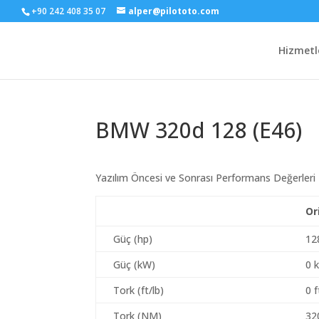
+90 242 408 35 07
alper@pilototo.com
Hizmetl
BMW 320d 128 (E46)
Yazılım Öncesi ve Sonrası Performans Değerleri
Or
Güç (hp)
12
Güç (kW)
0 
Tork (ft/lb)
0 f
Tork (NM)
32