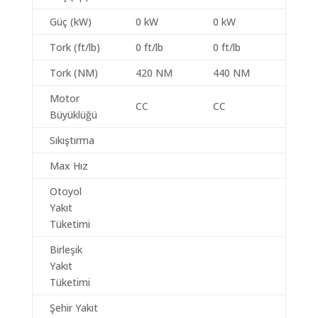
Güç (kW)
0 kW
0 kW
Tork (ft/lb)
0 ft/lb
0 ft/lb
Tork (NM)
420 NM
440 NM
Motor
CC
CC
Büyüklüğü
Sıkıştırma
Max Hız
Otoyol
Yakıt
Tüketimi
Birleşik
Yakıt
Tüketimi
Şehir Yakıt