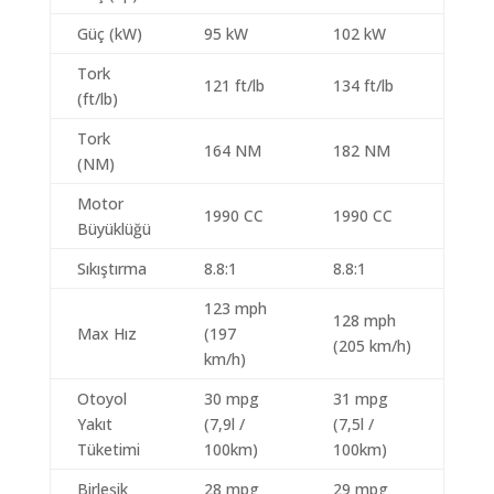
Güç (kW)
95 kW
102 kW
Tork
121 ft/lb
134 ft/lb
(ft/lb)
Tork
164 NM
182 NM
(NM)
Motor
1990 CC
1990 CC
Büyüklüğü
Sıkıştırma
8.8:1
8.8:1
123 mph
128 mph
Max Hız
(197
(205 km/h)
km/h)
Otoyol
30 mpg
31 mpg
Yakıt
(7,9l /
(7,5l /
Tüketimi
100km)
100km)
Birleşik
28 mpg
29 mpg