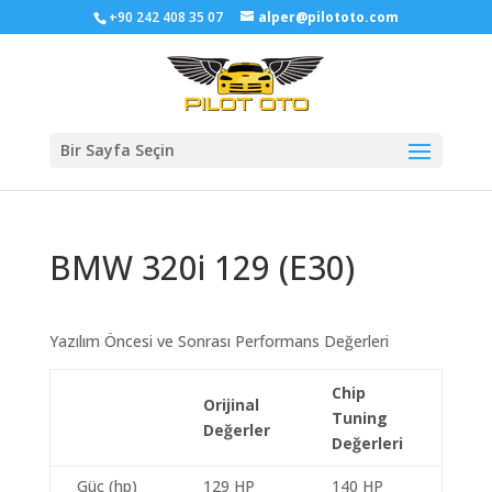
+90 242 408 35 07
alper@pilototo.com
Bir Sayfa Seçin
BMW 320i 129 (E30)
Yazılım Öncesi ve Sonrası Performans Değerleri
Chip
Orijinal
Tuning
Değerler
Değerleri
Güç (hp)
129 HP
140 HP