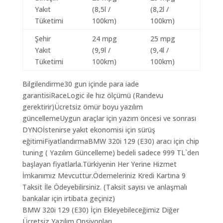
Yakıt
(8,5l /
(8,2l /
Tüketimi
100km)
100km)
Şehir
24 mpg
25 mpg
Yakıt
(9,9l /
(9,4l /
Tüketimi
100km)
100km)
Bilgilendirme30 gun içinde para iade
garantisiRaceLogic ile hız ölçümü (Randevu
gerektirir)Ücretsiz ömür boyu yazılım
güncellemeUygun araçlar için yazım öncesi ve sonrası
DYNOİstenirse yakıt ekonomisi için sürüş
eğitimiFiyatlandırmaBMW 320i 129 (E30) aracı için chip
tuning ( Yazılım Güncelleme) bedeli sadece 999 TL`den
başlayan fiyatlarla.Türkiyenin Her Yerine Hizmet
İmkanımız Mevcuttur.Ödemeleriniz Kredi Kartına 9
Taksit İle Ödeyebilirsiniz. (Taksit sayısı ve anlaşmalı
bankalar için irtibata geçiniz)
BMW 320i 129 (E30) İçin Ekleyebileceğimiz Diğer
Ücretsiz Yazılım Opsiyonları