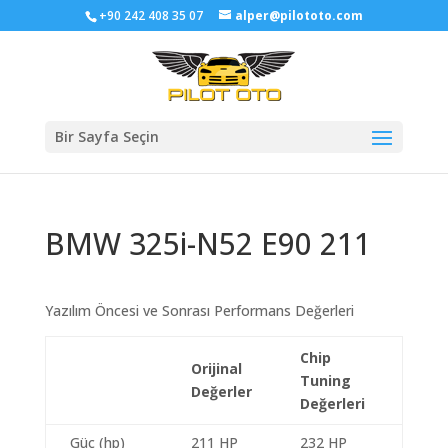
+90 242 408 35 07
alper@pilototo.com
Bir Sayfa Seçin
BMW 325i-N52 E90 211
Yazılım Öncesi ve Sonrası Performans Değerleri
Chip
Orijinal
Tuning
Değerler
Değerleri
Güç (hp)
211 HP
232 HP