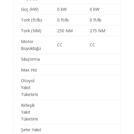
Güç (kW)
0 kW
0 kW
Tork (ft/lb)
0 ft/lb
0 ft/lb
Tork (NM)
250 NM
275 NM
Motor
CC
CC
Büyüklüğü
Sıkıştırma
Max Hız
Otoyol
Yakıt
Tüketimi
Birleşik
Yakıt
Tüketimi
Şehir Yakıt