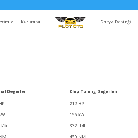
erimiz
Kurumsal
Dosya Desteği
inal Değerler
Chip Tuning Değerleri
HP
212 HP
 kW
156 kW
t/lb
332 ft/lb
 NM
450 NM