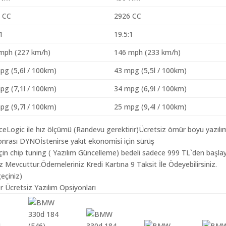
 CC
2926 CC
:1
19.5:1
mph (227 km/h)
146 mph (233 km/h)
pg (5,6l / 100km)
43 mpg (5,5l / 100km)
pg (7,1l / 100km)
34 mpg (6,9l / 100km)
pg (9,7l / 100km)
25 mpg (9,4l / 100km)
aceLogic ile hız ölçümü (Randevu gerektirir)Ücretsiz ömür boyu yazılı
nrası DYNOİstenirse yakıt ekonomisi için sürüş
in chip tuning ( Yazılım Güncelleme) bedeli sadece 999 TL`den başla
z Mevcuttur.Ödemeleriniz Kredi Kartına 9 Taksit İle Ödeyebilirsiniz.
geçiniz)
 Ücretsiz Yazılım Opsiyonları