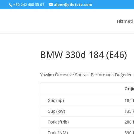
+90 242 408 35 07
alper@pilototo.com
Hizmetl
BMW 330d 184 (E46)
Yazılım Öncesi ve Sonrası Performans Değerleri
Orij
Güç (hp)
184 
Güç (kW)
135
Tork (ft/lb)
288 f
Tork (NM)
390