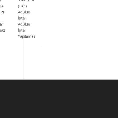
ali
AdBlue
maz
İptali
Yapılamaz