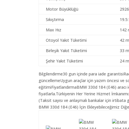
Motor Büyüklüğü
2926
Sıkıştırma
19.5
Max Hız
142 
Otoyol Yakıt Tüketimi
42 m
Birleşik Yakıt Tüketimi
33 m
Şehir Yakıt Tüketimi
24 m
Bilgilendirme30 gun içinde para iade garantisiR
güncellemeUygun araçlar için yazım öncesi ve so
eğitimiFiyatlandırmaBMW 330d 184 (E46) aracı iç
fiyatlarla.Türkiyenin Her Yerine Hizmet İmkanımı
(Taksit sayısı ve anlaşmalı bankalar için irtibata 
BMW 330d 184 (E46) İçin Ekleyebileceğimiz Diğer