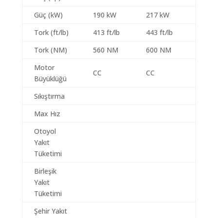
Güç (kW)
190 kW
217 kW
Tork (ft/lb)
413 ft/lb
443 ft/lb
Tork (NM)
560 NM
600 NM
Motor
CC
CC
Büyüklüğü
Sıkıştırma
Max Hız
Otoyol
Yakıt
Tüketimi
Birleşik
Yakıt
Tüketimi
Şehir Yakıt