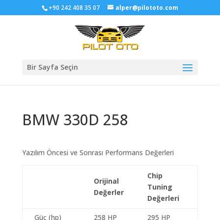
+90 242 408 35 07
alper@pilototo.com
Bir Sayfa Seçin
BMW 330D 258
Yazılım Öncesi ve Sonrası Performans Değerleri
Chip
Orijinal
Tuning
Değerler
Değerleri
Güç (hp)
258 HP
295 HP