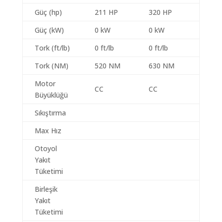
Güç (hp)
211 HP
320 HP
Güç (kW)
0 kW
0 kW
Tork (ft/lb)
0 ft/lb
0 ft/lb
Tork (NM)
520 NM
630 NM
Motor
CC
CC
Büyüklüğü
Sıkıştırma
Max Hız
Otoyol
Yakıt
Tüketimi
Birleşik
Yakıt
Tüketimi