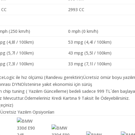
 CC
2993 CC
mph (250 km/h)
0 mph (0 km/h)
pg (4,8l / 100km)
53 mpg (4,4l / 100km)
pg (5,7l / 100km)
43 mpg (5,5l / 100km)
pg (7,3l / 100km)
33 mpg (7,1l / 100km)
aceLogic ile hız ölçümü (Randevu gerektirir)Ücretsiz ömür boyu yazılı
nrası DYNOİstenirse yakıt ekonomisi için sürüş
n chip tuning ( Yazılım Güncelleme) bedeli sadece 999 TL`den başlay
z Mevcuttur.Ödemeleriniz Kredi Kartına 9 Taksit İle Ödeyebilirsiniz.
geçiniz)
Ücretsiz Yazılım Opsiyonları