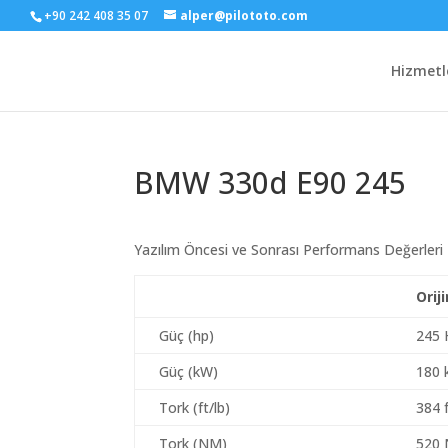
+90 242 408 35 07
alper@pilototo.com
Hizmetl
BMW 330d E90 245
Yazılım Öncesi ve Sonrası Performans Değerleri
Orij
Güç (hp)
245 
Güç (kW)
180
Tork (ft/lb)
384 f
Tork (NM)
520