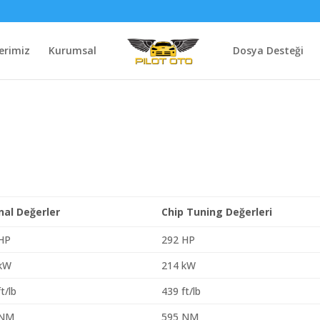
erimiz
Kurumsal
Dosya Desteği
inal Değerler
Chip Tuning Değerleri
HP
292 HP
 kW
214 kW
t/lb
439 ft/lb
 NM
595 NM