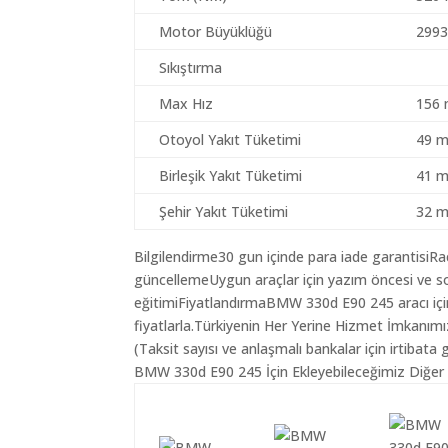
Motor Büyüklüğü
2993
Sıkıştırma
Max Hız
156 
Otoyol Yakıt Tüketimi
49 m
Birleşik Yakıt Tüketimi
41 m
Şehir Yakıt Tüketimi
32 m
Bilgilendirme30 gun içinde para iade garantisiR
güncellemeUygun araçlar için yazım öncesi ve so
eğitimiFiyatlandırmaBMW 330d E90 245 aracı içi
fiyatlarla.Türkiyenin Her Yerine Hizmet İmkanımı
(Taksit sayısı ve anlaşmalı bankalar için irtibata 
BMW 330d E90 245 İçin Ekleyebileceğimiz Diğer 