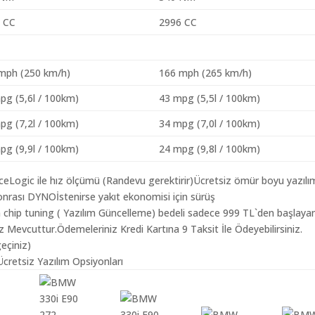
 CC
2996 CC
mph (250 km/h)
166 mph (265 km/h)
pg (5,6l / 100km)
43 mpg (5,5l / 100km)
pg (7,2l / 100km)
34 mpg (7,0l / 100km)
pg (9,9l / 100km)
24 mpg (9,8l / 100km)
aceLogic ile hız ölçümü (Randevu gerektirir)Ücretsiz ömür boyu yazılı
nrası DYNOİstenirse yakıt ekonomisi için sürüş
 chip tuning ( Yazılım Güncelleme) bedeli sadece 999 TL`den başlaya
z Mevcuttur.Ödemeleriniz Kredi Kartına 9 Taksit İle Ödeyebilirsiniz.
geçiniz)
cretsiz Yazılım Opsiyonları