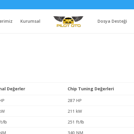
erimiz
Kurumsal
Dosya Desteği
inal Değerler
Chip Tuning Değerleri
HP
287 HP
 kW
211 kW
t/lb
251 ft/lb
 NM
340 NM