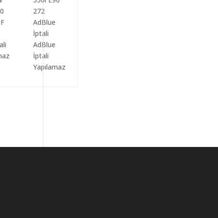
ali
AdBlue
maz
İptali
Yapılamaz