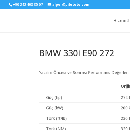
+90 242 408 35 07
alper@pilototo.com
Hizmetl
BMW 330i E90 272
Yazılım Öncesi ve Sonrası Performans Değerleri
Orij
Güç (hp)
272 
Güç (kW)
200
Tork (ft/lb)
236 f
Tork (NM)
320