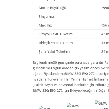
Motor Büyüklüğü
2996
Sıkıştırma
Max Hız
156 
Otoyol Yakıt Tüketimi
42 m
Birleşik Yakıt Tüketimi
33 m
Şehir Yakıt Tüketimi
24 m
Bilgilendirme30 gun içinde para iade garantisiR
güncellemeUygun araçlar için yazım öncesi ve so
eğitimiFiyatlandırmaBMW 330i E90 272 aracı için
fiyatlarla.Türkiyenin Her Yerine Hizmet İmkanımı
(Taksit sayısı ve anlaşmalı bankalar için irtibata 
BMW 330i E90 272 İçin Ekleyebileceğimiz Diğer Ü