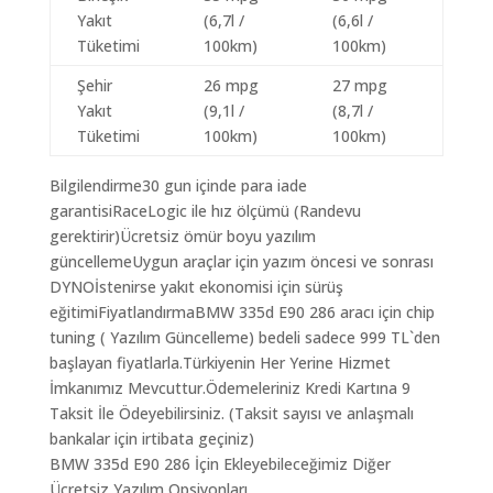
Yakıt
(6,7l /
(6,6l /
Tüketimi
100km)
100km)
Şehir
26 mpg
27 mpg
Yakıt
(9,1l /
(8,7l /
Tüketimi
100km)
100km)
Bilgilendirme30 gun içinde para iade
garantisiRaceLogic ile hız ölçümü (Randevu
gerektirir)Ücretsiz ömür boyu yazılım
güncellemeUygun araçlar için yazım öncesi ve sonrası
DYNOİstenirse yakıt ekonomisi için sürüş
eğitimiFiyatlandırmaBMW 335d E90 286 aracı için chip
tuning ( Yazılım Güncelleme) bedeli sadece 999 TL`den
başlayan fiyatlarla.Türkiyenin Her Yerine Hizmet
İmkanımız Mevcuttur.Ödemeleriniz Kredi Kartına 9
Taksit İle Ödeyebilirsiniz. (Taksit sayısı ve anlaşmalı
bankalar için irtibata geçiniz)
BMW 335d E90 286 İçin Ekleyebileceğimiz Diğer
Ücretsiz Yazılım Opsiyonları