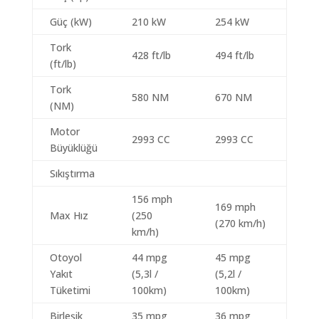
Güç (kW)
210 kW
254 kW
Tork
428 ft/lb
494 ft/lb
(ft/lb)
Tork
580 NM
670 NM
(NM)
Motor
2993 CC
2993 CC
Büyüklüğü
Sıkıştırma
156 mph
169 mph
Max Hız
(250
(270 km/h)
km/h)
Otoyol
44 mpg
45 mpg
Yakıt
(5,3l /
(5,2l /
Tüketimi
100km)
100km)
Birleşik
35 mpg
36 mpg