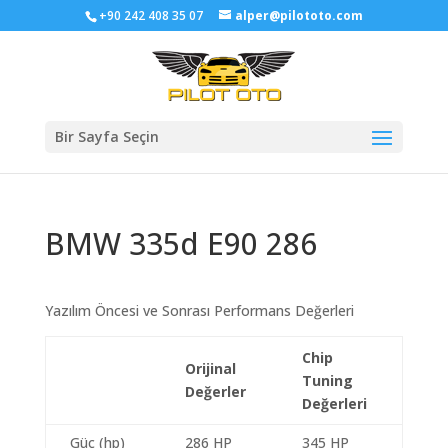
+90 242 408 35 07
alper@pilototo.com
Bir Sayfa Seçin
BMW 335d E90 286
Yazılım Öncesi ve Sonrası Performans Değerleri
Chip
Orijinal
Tuning
Değerler
Değerleri
Güç (hp)
286 HP
345 HP