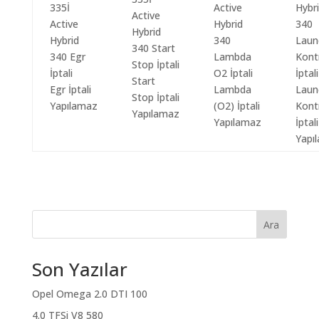
Start
Egr İptali
Lambda
Laun
Stop İptali
Yapılamaz
(O2) İptali
Kont
Yapılamaz
Yapılamaz
İptali
Yapı
Ara
Son Yazılar
Opel Omega 2.0 DTI 100
4.0 TFSi V8 580