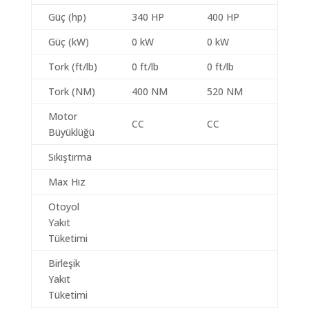
Güç (hp)
340 HP
400 HP
Güç (kW)
0 kW
0 kW
Tork (ft/lb)
0 ft/lb
0 ft/lb
Tork (NM)
400 NM
520 NM
Motor
CC
CC
Büyüklüğü
Sıkıştırma
Max Hız
Otoyol
Yakıt
Tüketimi
Birleşik
Yakıt
Tüketimi