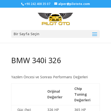
+90 242 408 35 07
alper@pilototo.com
Bir Sayfa Seçin
BMW 340i 326
Yazılım Öncesi ve Sonrası Performans Değerleri
Chip
Orijinal
Tuning
Değerler
Değerleri
Güç (hp)
326 HP
365 HP