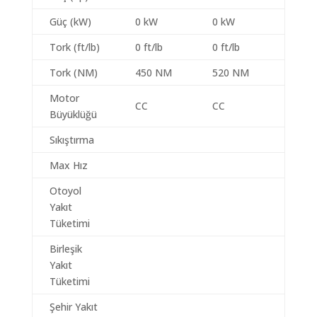
Güç (kW)
0 kW
0 kW
Tork (ft/lb)
0 ft/lb
0 ft/lb
Tork (NM)
450 NM
520 NM
Motor
CC
CC
Büyüklüğü
Sıkıştırma
Max Hız
Otoyol
Yakıt
Tüketimi
Birleşik
Yakıt
Tüketimi
Şehir Yakıt