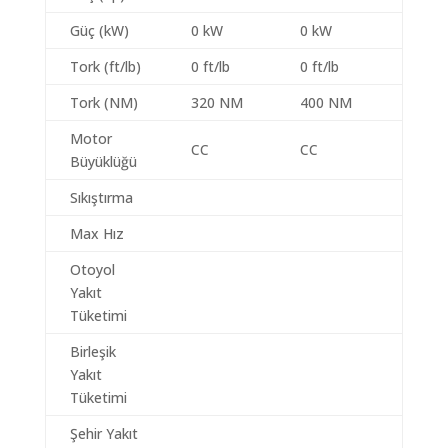
Güç (kW)
0 kW
0 kW
Tork (ft/lb)
0 ft/lb
0 ft/lb
Tork (NM)
320 NM
400 NM
Motor
CC
CC
Büyüklüğü
Sıkıştırma
Max Hız
Otoyol
Yakıt
Tüketimi
Birleşik
Yakıt
Tüketimi
Şehir Yakıt