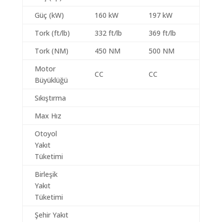
Güç (kW)
160 kW
197 kW
Tork (ft/lb)
332 ft/lb
369 ft/lb
Tork (NM)
450 NM
500 NM
Motor
CC
CC
Büyüklüğü
Sıkıştırma
Max Hız
Otoyol
Yakıt
Tüketimi
Birleşik
Yakıt
Tüketimi
Şehir Yakıt