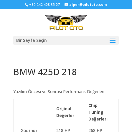
+90 242 408 35 07
alper@pilototo.com
Bir Sayfa Seçin
BMW 425D 218
Yazılım Öncesi ve Sonrası Performans Değerleri
Chip
Orijinal
Tuning
Değerler
Değerleri
Güç (hp)
218 HP
268 HP