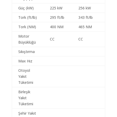
Güç (kW)
225 kW
256 kW
Tork (ft/lb)
295 ft/lb
343 ft/lb
Tork (NM)
400 NM
465 NM
Motor
CC
CC
Büyüklüğü
Sıkıştırma
Max Hız
Otoyol
Yakıt
Tüketimi
Birleşik
Yakıt
Tüketimi
Şehir Yakıt