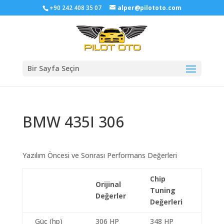
+90 242 408 35 07
alper@pilototo.com
Bir Sayfa Seçin
BMW 435I 306
Yazılım Öncesi ve Sonrası Performans Değerleri
Chip
Orijinal
Tuning
Değerler
Değerleri
Güç (hp)
306 HP
348 HP