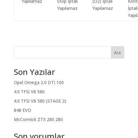
Yapılamaz
Stop İptali
(O2) İptali
Kont
Yapılamaz
Yapılamaz
İptali
Yapı
Ara
Son Yazılar
Opel Omega 2.0 DTI 100
4.0 TFSi V8 580
4.0 TFSi V8 580 (STAGE 2)
848 EVO
McCormick ZTX 280 280
Son yorumlar