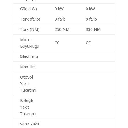
Güç (kW)
0 kW
0 kW
Tork (ft/lb)
0 ft/lb
0 ft/lb
Tork (NM)
250 NM
330 NM
Motor
CC
CC
Büyüklüğü
Sıkıştırma
Max Hız
Otoyol
Yakıt
Tüketimi
Birleşik
Yakıt
Tüketimi
Şehir Yakıt