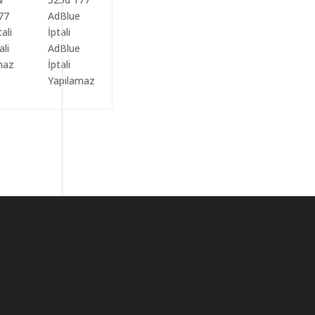
ali
AdBlue
maz
İptali
Yapılamaz