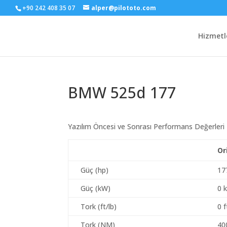
+90 242 408 35 07
alper@pilototo.com
Hizmetl
BMW 525d 177
Yazılım Öncesi ve Sonrası Performans Değerleri
Or
Güç (hp)
17
Güç (kW)
0 
Tork (ft/lb)
0 f
Tork (NM)
40