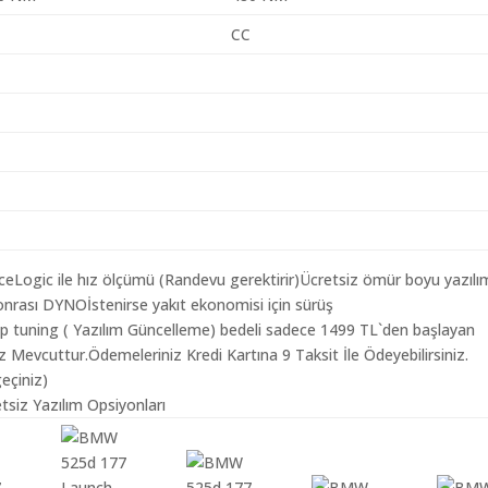
CC
aceLogic ile hız ölçümü (Randevu gerektirir)Ücretsiz ömür boyu yazılı
nrası DYNOİstenirse yakıt ekonomisi için sürüş
ip tuning ( Yazılım Güncelleme) bedeli sadece 1499 TL`den başlayan
z Mevcuttur.Ödemeleriniz Kredi Kartına 9 Taksit İle Ödeyebilirsiniz.
geçiniz)
siz Yazılım Opsiyonları