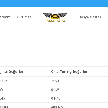
erimiz
Kurumsal
Dosya Desteği
ijinal Değerler
Chip Tuning Değerleri
7 HP
215 HP
kW
0 kW
t/lb
0 ft/lb
0 NM
480 NM