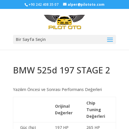
+90 242 408 35 07
alper@pilototo.com
Bir Sayfa Seçin
BMW 525d 197 STAGE 2
Yazılım Öncesi ve Sonrası Performans Değerleri
Chip
Orijinal
Tuning
Değerler
Değerleri
Güç (hp)
197 HP
265 HP