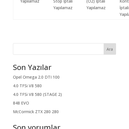
Yapılamaz
Stop İptali
(O2) İptali
Kont
Yapılamaz
Yapılamaz
İptali
Yapı
Ara
Son Yazılar
Opel Omega 2.0 DTI 100
4.0 TFSi V8 580
4.0 TFSi V8 580 (STAGE 2)
848 EVO
McCormick ZTX 280 280
Son yorumlar