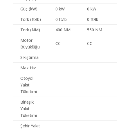
Güç (kW)
0 kW
0 kW
Tork (ft/lb)
0 ft/lb
0 ft/lb
Tork (NM)
400 NM
550 NM
Motor
CC
CC
Büyüklüğü
Sıkıştırma
Max Hız
Otoyol
Yakıt
Tüketimi
Birleşik
Yakıt
Tüketimi
Şehir Yakıt