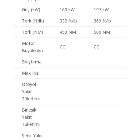
Güç (kW)
160 kW
197 kW
Tork (ft/lb)
332 ft/lb
369 ft/lb
Tork (NM)
450 NM
500 NM
Motor
CC
CC
Büyüklüğü
Sıkıştırma
Max Hız
Otoyol
Yakıt
Tüketimi
Birleşik
Yakıt
Tüketimi
Şehir Yakıt