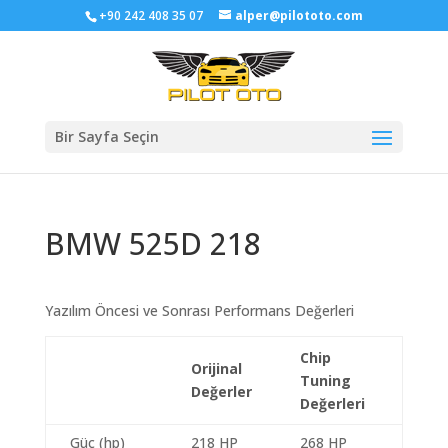
+90 242 408 35 07
alper@pilototo.com
Bir Sayfa Seçin
BMW 525D 218
Yazılım Öncesi ve Sonrası Performans Değerleri
Chip
Orijinal
Tuning
Değerler
Değerleri
Güç (hp)
218 HP
268 HP