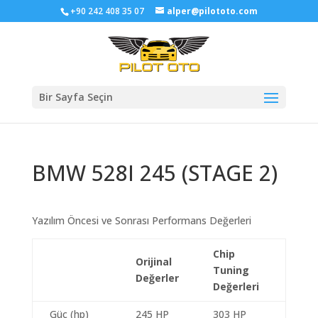
+90 242 408 35 07
alper@pilototo.com
Bir Sayfa Seçin
BMW 528I 245 (STAGE 2)
Yazılım Öncesi ve Sonrası Performans Değerleri
Chip
Orijinal
Tuning
Değerler
Değerleri
Güç (hp)
245 HP
303 HP