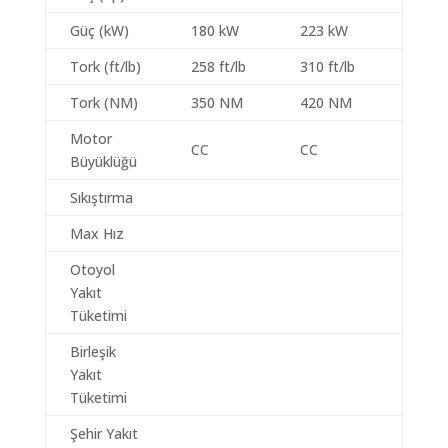
Güç (kW)
180 kW
223 kW
Tork (ft/lb)
258 ft/lb
310 ft/lb
Tork (NM)
350 NM
420 NM
Motor
CC
CC
Büyüklüğü
Sıkıştırma
Max Hız
Otoyol
Yakıt
Tüketimi
Birleşik
Yakıt
Tüketimi
Şehir Yakıt