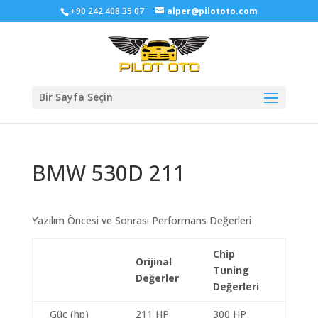
+90 242 408 35 07
alper@pilototo.com
Bir Sayfa Seçin
BMW 530D 211
Yazılım Öncesi ve Sonrası Performans Değerleri
Chip
Orijinal
Tuning
Değerler
Değerleri
Güç (hp)
211 HP
300 HP