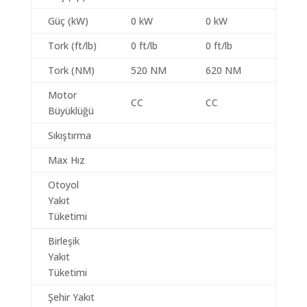
Güç (kW)
0 kW
0 kW
Tork (ft/lb)
0 ft/lb
0 ft/lb
Tork (NM)
520 NM
620 NM
Motor
CC
CC
Büyüklüğü
Sıkıştırma
Max Hız
Otoyol
Yakıt
Tüketimi
Birleşik
Yakıt
Tüketimi
Şehir Yakıt