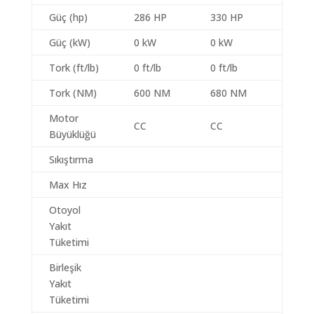
Güç (hp)
286 HP
330 HP
Güç (kW)
0 kW
0 kW
Tork (ft/lb)
0 ft/lb
0 ft/lb
Tork (NM)
600 NM
680 NM
Motor
CC
CC
Büyüklüğü
Sıkıştırma
Max Hız
Otoyol
Yakıt
Tüketimi
Birleşik
Yakıt
Tüketimi