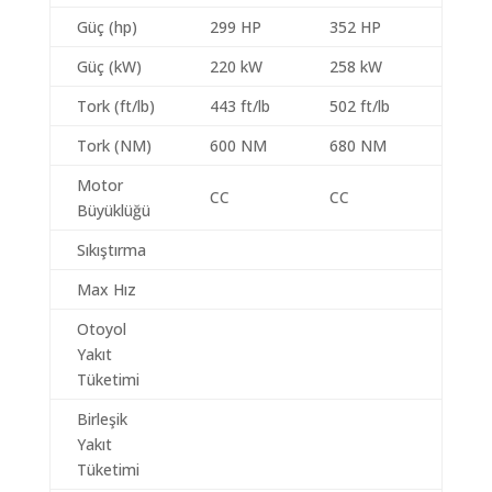
Güç (hp)
299 HP
352 HP
Güç (kW)
220 kW
258 kW
Tork (ft/lb)
443 ft/lb
502 ft/lb
Tork (NM)
600 NM
680 NM
Motor
CC
CC
Büyüklüğü
Sıkıştırma
Max Hız
Otoyol
Yakıt
Tüketimi
Birleşik
Yakıt
Tüketimi