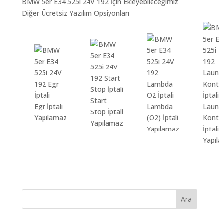
BMW 5er E34 525i 24V 192 İçin Ekleyebileceğimiz
Diğer Ücretsiz Yazılım Opsiyonları
Start
Egr İptali
Lambda
Laun
Stop İptali
Yapılamaz
(O2) İptali
Kont
Yapılamaz
Yapılamaz
İptali
Yapı
Ara