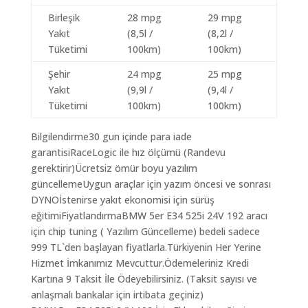
Birleşik
28 mpg
29 mpg
Yakıt
(8,5l /
(8,2l /
Tüketimi
100km)
100km)
Şehir
24 mpg
25 mpg
Yakıt
(9,9l /
(9,4l /
Tüketimi
100km)
100km)
Bilgilendirme30 gun içinde para iade
garantisiRaceLogic ile hız ölçümü (Randevu
gerektirir)Ücretsiz ömür boyu yazılım
güncellemeUygun araçlar için yazım öncesi ve sonrası
DYNOİstenirse yakıt ekonomisi için sürüş
eğitimiFiyatlandırmaBMW 5er E34 525i 24V 192 aracı
için chip tuning ( Yazılım Güncelleme) bedeli sadece
999 TL`den başlayan fiyatlarla.Türkiyenin Her Yerine
Hizmet İmkanımız Mevcuttur.Ödemeleriniz Kredi
Kartına 9 Taksit İle Ödeyebilirsiniz. (Taksit sayısı ve
anlaşmalı bankalar için irtibata geçiniz)