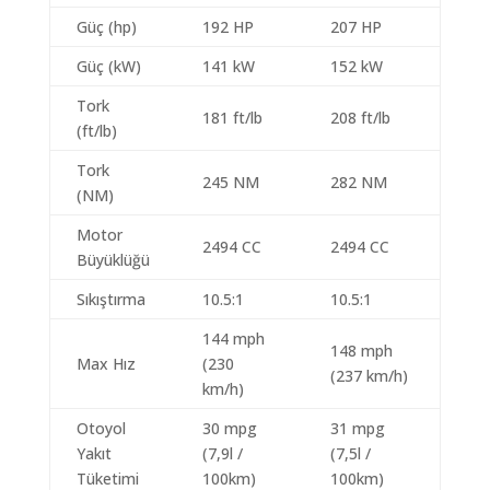
Güç (hp)
192 HP
207 HP
Güç (kW)
141 kW
152 kW
Tork
181 ft/lb
208 ft/lb
(ft/lb)
Tork
245 NM
282 NM
(NM)
Motor
2494 CC
2494 CC
Büyüklüğü
Sıkıştırma
10.5:1
10.5:1
144 mph
148 mph
Max Hız
(230
(237 km/h)
km/h)
Otoyol
30 mpg
31 mpg
Yakıt
(7,9l /
(7,5l /
Tüketimi
100km)
100km)