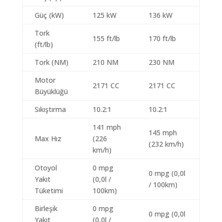
Güç (kW)
125 kW
136 kW
Tork
155 ft/lb
170 ft/lb
(ft/lb)
Tork (NM)
210 NM
230 NM
Motor
2171 CC
2171 CC
Büyüklüğü
Sıkıştırma
10.2:1
10.2:1
141 mph
145 mph
Max Hız
(226
(232 km/h)
km/h)
Otoyol
0 mpg
0 mpg (0,0l
Yakıt
(0,0l /
/ 100km)
Tüketimi
100km)
Birleşik
0 mpg
0 mpg (0,0l
Yakıt
(0,0l /