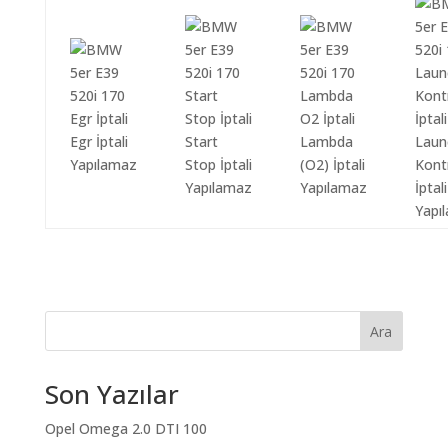
Egr İptali
Start
Lambda
Laun
Yapılamaz
Stop İptali
(O2) İptali
Kont
Yapılamaz
Yapılamaz
İptali
Yapı
Ara
Son Yazılar
Opel Omega 2.0 DTI 100