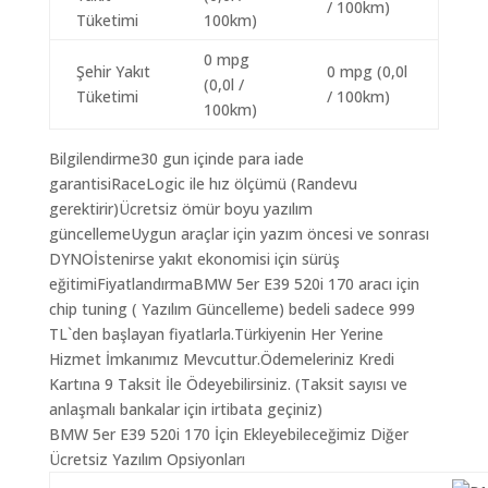
/ 100km)
Tüketimi
100km)
0 mpg
Şehir Yakıt
0 mpg (0,0l
(0,0l /
Tüketimi
/ 100km)
100km)
Bilgilendirme30 gun içinde para iade
garantisiRaceLogic ile hız ölçümü (Randevu
gerektirir)Ücretsiz ömür boyu yazılım
güncellemeUygun araçlar için yazım öncesi ve sonrası
DYNOİstenirse yakıt ekonomisi için sürüş
eğitimiFiyatlandırmaBMW 5er E39 520i 170 aracı için
chip tuning ( Yazılım Güncelleme) bedeli sadece 999
TL`den başlayan fiyatlarla.Türkiyenin Her Yerine
Hizmet İmkanımız Mevcuttur.Ödemeleriniz Kredi
Kartına 9 Taksit İle Ödeyebilirsiniz. (Taksit sayısı ve
anlaşmalı bankalar için irtibata geçiniz)
BMW 5er E39 520i 170 İçin Ekleyebileceğimiz Diğer
Ücretsiz Yazılım Opsiyonları