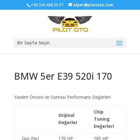
+90 242 408 35 07
alper@pilototo.com
Bir Sayfa Seçin
BMW 5er E39 520i 170
Yazılım Öncesi ve Sonrası Performans Değerleri
Chip
Orijinal
Tuning
Değerler
Değerleri
Güç (hp)
170 HP
185 HP