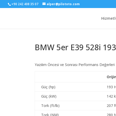
+90 242 408 35 07
alper@pilototo.com
Hizmetl
BMW 5er E39 528i 19
Yazılım Öncesi ve Sonrası Performans Değerleri
Oriji
Güç (hp)
193 
Güç (kW)
142 
Tork (ft/lb)
207 f
Tork (NM)
280 