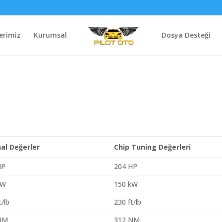
erimiz
Kurumsal
Dosya Desteği
3
nal Değerler
Chip Tuning Değerleri
HP
204 HP
kW
150 kW
t/lb
230 ft/lb
NM
312 NM