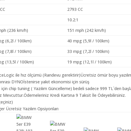
 CC
2793 CC
1
10.2:1
mph (236 km/h)
151 mph (242 km/h)
g (6,2l / 100km)
40 mpg (5,9l / 100km)
g (7,8l / 100km)
33 mpg (7,2l / 100km)
g (13,5l / 100km)
19 mpg (12,1l / 100km)
aceLogic ile hız ölçümü (Randevu gerektirir)Ücretsiz ömür boyu yazılı
nrası DYNOİstenirse yakıt ekonomisi için sürüş
için chip tuning ( Yazılım Güncelleme) bedeli sadece 999 TL`den baş
z Mevcuttur.Ödemeleriniz Kredi Kartına 9 Taksit İle Ödeyebilirsiniz.
geçiniz)
er Ücretsiz Yazılım Opsiyonları