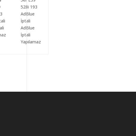
ali
AdBlue
maz
İptali
Yapılamaz