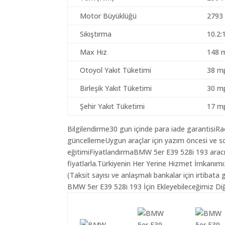
Motor Büyüklüğü
2793
Sıkıştırma
10.2:
Max Hız
148 
Otoyol Yakıt Tüketimi
38 mp
Birleşik Yakıt Tüketimi
30 mp
Şehir Yakıt Tüketimi
17 mp
Bilgilendirme30 gun içinde para iade garantisiR
güncellemeUygun araçlar için yazım öncesi ve so
eğitimiFiyatlandırmaBMW 5er E39 528i 193 aracı 
fiyatlarla.Türkiyenin Her Yerine Hizmet İmkanımı
(Taksit sayısı ve anlaşmalı bankalar için irtibata 
BMW 5er E39 528i 193 İçin Ekleyebileceğimiz Diğ