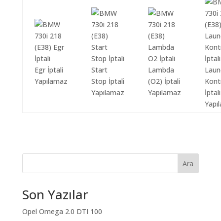
Egr İptali
Start
Lambda
Laun
Yapılamaz
Stop İptali
(O2) İptali
Kont
Yapılamaz
Yapılamaz
İptali
Yapı
Ara
Son Yazılar
Opel Omega 2.0 DTI 100