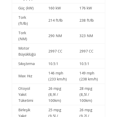
Güç (kW)
160 kW
176 kW
Tork
214 ft/lb
238 ft/lb
(ft/lb)
Tork
290 NM
323 NM
(NM)
Motor
2997 CC
2997 CC
Büyüklüğü
Sıkıştırma
10.5:1
10.5:1
146 mph
149 mph
Max Hız
(233 km/h)
(238 km/h)
Otoyol
26 mpg
28 mpg
Yakıt
(8,9l /
(8,5l /
Tüketimi
100km)
100km)
Birleşik
25 mpg
26 mpg
Yakıt
(9,5l /
(9,2l /