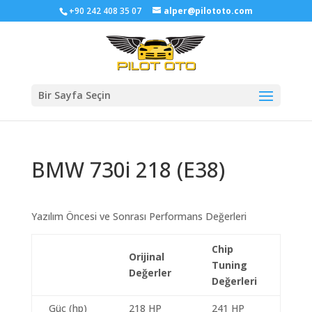
+90 242 408 35 07
alper@pilototo.com
Bir Sayfa Seçin
BMW 730i 218 (E38)
Yazılım Öncesi ve Sonrası Performans Değerleri
Chip
Orijinal
Tuning
Değerler
Değerleri
Güç (hp)
218 HP
241 HP