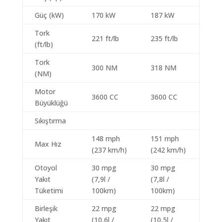
Güç (kW)
170 kW
187 kW
Tork
221 ft/lb
235 ft/lb
(ft/lb)
Tork
300 NM
318 NM
(NM)
Motor
3600 CC
3600 CC
Büyüklüğü
Sıkıştırma
148 mph
151 mph
Max Hız
(237 km/h)
(242 km/h)
Otoyol
30 mpg
30 mpg
Yakıt
(7,9l /
(7,8l /
Tüketimi
100km)
100km)
Birleşik
22 mpg
22 mpg
Yakıt
(10,6l /
(10,5l /