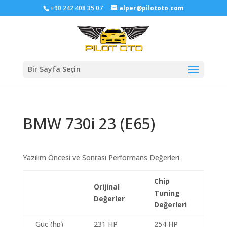
+90 242 408 35 07
alper@pilototo.com
Bir Sayfa Seçin
BMW 730i 23 (E65)
Yazılım Öncesi ve Sonrası Performans Değerleri
Chip
Orijinal
Tuning
Değerler
Değerleri
Güç (hp)
231 HP
254 HP