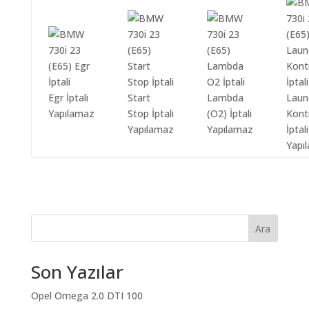
Egr İptali
Start
Lambda
Laun
Yapılamaz
Stop İptali
(O2) İptali
Kont
Yapılamaz
Yapılamaz
İptali
Yapı
Ara
Son Yazılar
Opel Omega 2.0 DTI 100