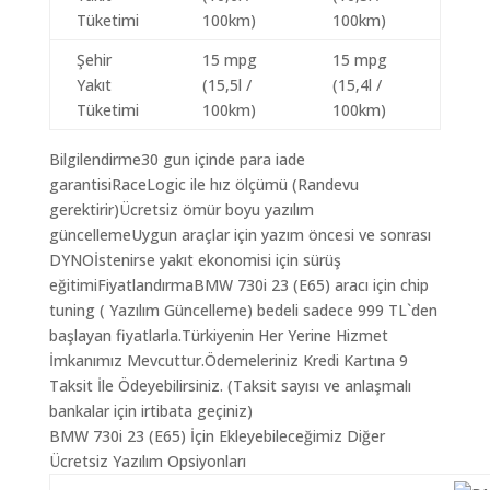
Tüketimi
100km)
100km)
Şehir
15 mpg
15 mpg
Yakıt
(15,5l /
(15,4l /
Tüketimi
100km)
100km)
Bilgilendirme30 gun içinde para iade
garantisiRaceLogic ile hız ölçümü (Randevu
gerektirir)Ücretsiz ömür boyu yazılım
güncellemeUygun araçlar için yazım öncesi ve sonrası
DYNOİstenirse yakıt ekonomisi için sürüş
eğitimiFiyatlandırmaBMW 730i 23 (E65) aracı için chip
tuning ( Yazılım Güncelleme) bedeli sadece 999 TL`den
başlayan fiyatlarla.Türkiyenin Her Yerine Hizmet
İmkanımız Mevcuttur.Ödemeleriniz Kredi Kartına 9
Taksit İle Ödeyebilirsiniz. (Taksit sayısı ve anlaşmalı
bankalar için irtibata geçiniz)
BMW 730i 23 (E65) İçin Ekleyebileceğimiz Diğer
Ücretsiz Yazılım Opsiyonları