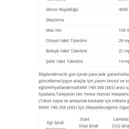
Motor Büyüklüğü
4000
Sıkıştırma
Max Hız
156 
Otoyol Yakıt Tüketimi
29 mp
Birleşik Yakıt Tüketimi
21 mp
Şehir Yakıt Tüketimi
14 mp
Bilgilendirme30 gun içinde para iade garantisiR
güncellemeUygun araçlar için yazım öncesi ve so
eğitimiFiyatlandırmaBMW 740i 306 (E65) aracı iç
fiyatlarla.Türkiyenin Her Yerine Hizmet İmkanımı
(Taksit sayısı ve anlaşmalı bankalar için irtibata 
BMW 740i 306 (E65) İçin Ekleyebileceğimiz Diğer
Start
Lambda
Egr İptali
Stop İptali
(O2) İpta