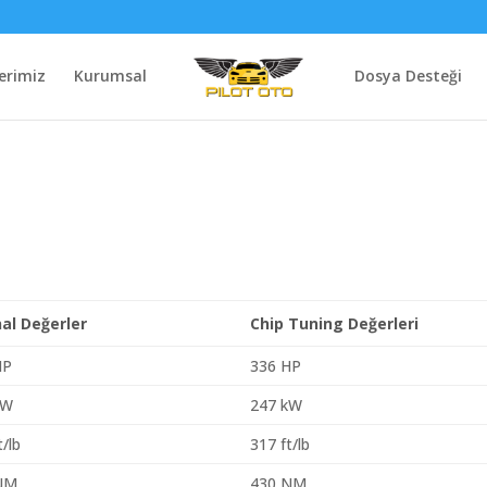
erimiz
Kurumsal
Dosya Desteği
nal Değerler
Chip Tuning Değerleri
HP
336 HP
kW
247 kW
t/lb
317 ft/lb
NM
430 NM