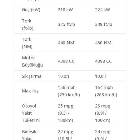
Güç (kW)
210 kW
224 kW
Tork
325 ft/lb
339 ft/lb
(ft/lb)
Tork
440 NM
460 NM
(NM)
Motor
4398 CC
4398 CC
Büyüklüğü
Sıkıştırma
10.0:1
10.0:1
156 mph
164 mph
Max Hız
(250 km/h)
(263 km/h)
Otoyol
25 mpg
26 mpg
Yakıt
(9,3l /
(8,9l /
Tüketimi
100km)
100km)
Birleşik
22 mpg
24 mpg
Yakıt
(10,8l /
(9,9l /