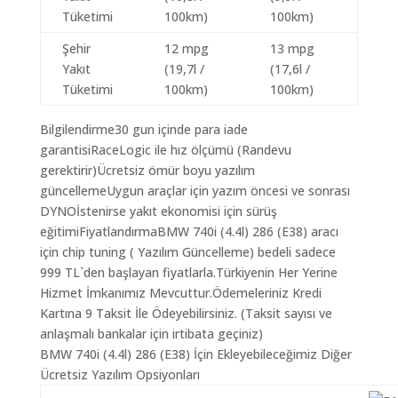
Tüketimi
100km)
100km)
Şehir
12 mpg
13 mpg
Yakıt
(19,7l /
(17,6l /
Tüketimi
100km)
100km)
Bilgilendirme30 gun içinde para iade
garantisiRaceLogic ile hız ölçümü (Randevu
gerektirir)Ücretsiz ömür boyu yazılım
güncellemeUygun araçlar için yazım öncesi ve sonrası
DYNOİstenirse yakıt ekonomisi için sürüş
eğitimiFiyatlandırmaBMW 740i (4.4l) 286 (E38) aracı
için chip tuning ( Yazılım Güncelleme) bedeli sadece
999 TL`den başlayan fiyatlarla.Türkiyenin Her Yerine
Hizmet İmkanımız Mevcuttur.Ödemeleriniz Kredi
Kartına 9 Taksit İle Ödeyebilirsiniz. (Taksit sayısı ve
anlaşmalı bankalar için irtibata geçiniz)
BMW 740i (4.4l) 286 (E38) İçin Ekleyebileceğimiz Diğer
Ücretsiz Yazılım Opsiyonları