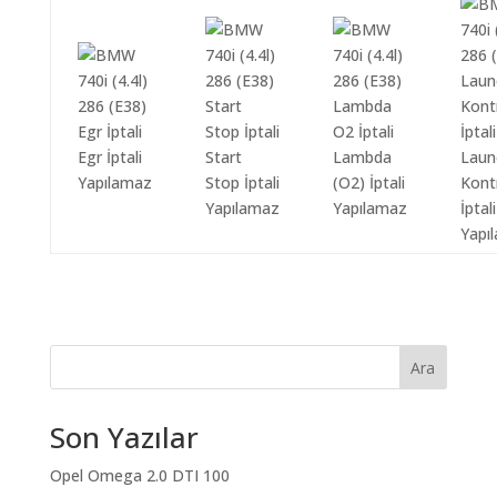
Egr İptali
Start
Lambda
Laun
Yapılamaz
Stop İptali
(O2) İptali
Kont
Yapılamaz
Yapılamaz
İptali
Yapı
Ara
Son Yazılar
Opel Omega 2.0 DTI 100