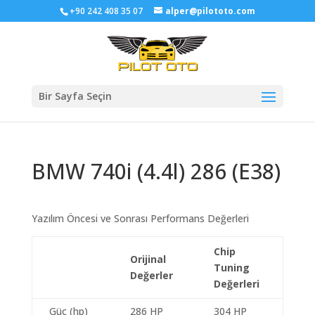
+90 242 408 35 07
alper@pilototo.com
Bir Sayfa Seçin
BMW 740i (4.4l) 286 (E38)
Yazılım Öncesi ve Sonrası Performans Değerleri
Chip
Orijinal
Tuning
Değerler
Değerleri
Güç (hp)
286 HP
304 HP